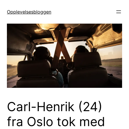
Hopp
til
Opplevelsesbloggen
innhold
Carl-Henrik (24)
fra Oslo tok med