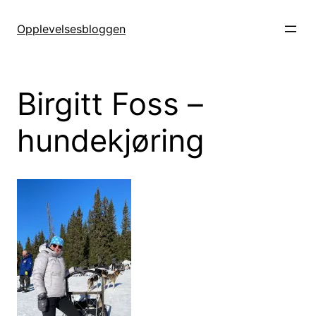
Hopp
til
Opplevelsesbloggen
innhold
Birgitt Foss –
hundekjøring