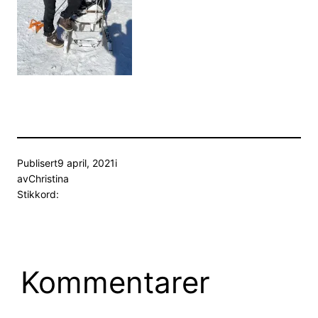
Publisert
9 april, 2021
i
av
Christina
Stikkord:
Kommentarer