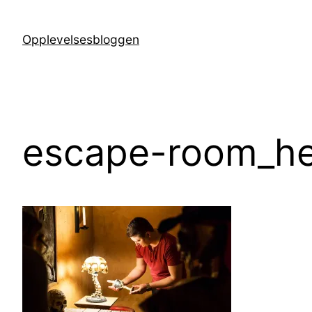
Hopp
til
Opplevelsesbloggen
innhold
escape-room_he