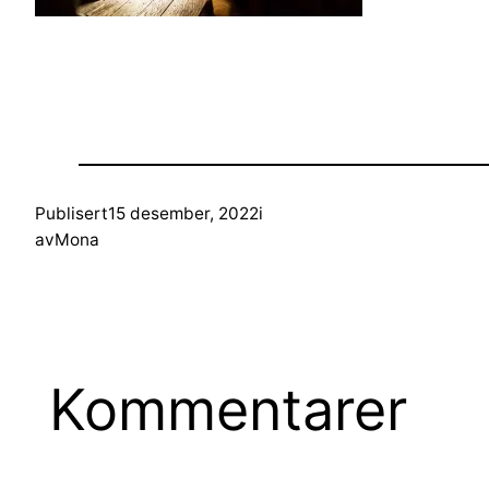
Publisert
15 desember, 2022
i
av
Mona
Kommentarer