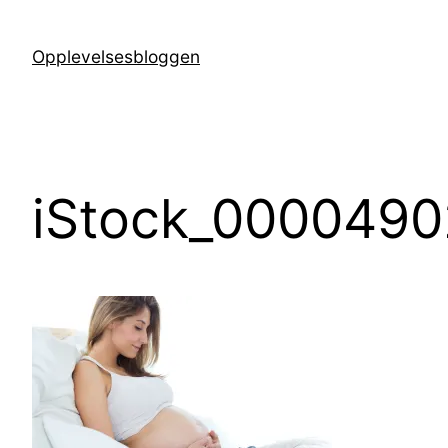
Hopp
til
Opplevelsesbloggen
innhold
iStock_0000490