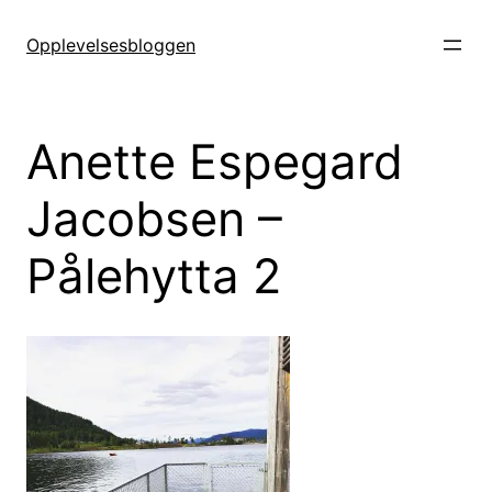
Hopp
til
Opplevelsesbloggen
innhold
Anette Espegard
Jacobsen –
Pålehytta 2