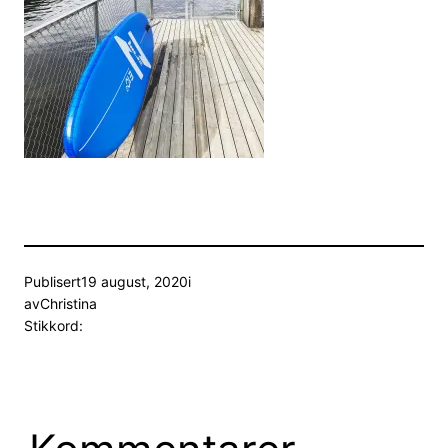
Publisert
19 august, 2020
i
av
Christina
Stikkord: