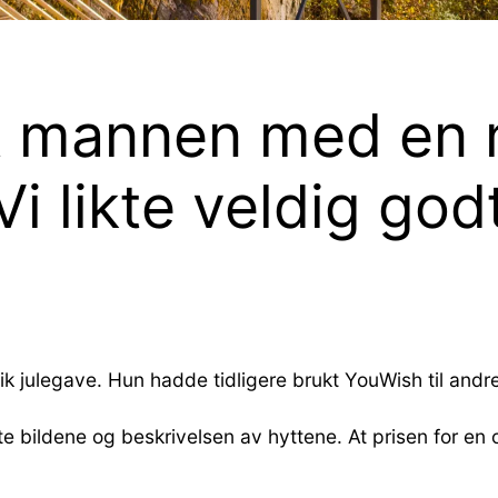
t mannen med en n
Vi likte veldig go
k julegave. Hun hadde tidligere brukt YouWish til andr
te bildene og beskrivelsen av hyttene. At prisen for en 