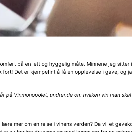
mført på en lett og hyggelig måte. Minnene jeg sitter ig
fort! Det er kjempefint å få en opplevelse i gave, og j
år på Vinmonopolet, undrende om hvilken vin man skal 
å lære mer om en reise i vinens verden? Da vil et gave
rike av herlige druesmaker med kunnskap fra en erfaren