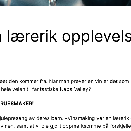
n lærerik opplevel
øet den kommer fra. Når man prøver en vin er det som å re
hele veien til fantastiske Napa Valley?
 DRUESMAKER!
julepresang av deres barn. «Vinsmaking var en lærerik o
vinen, samt at vi ble gjort oppmerksomme på forskjelle