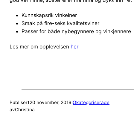
Kunnskapsrik vinkelner
Smak på fire-seks kvalitetsviner
Passer for både nybegynnere og vinkjennere
Les mer om opplevelsen
her
Publisert
20 november, 2019
i
Okategoriserade
av
Christina