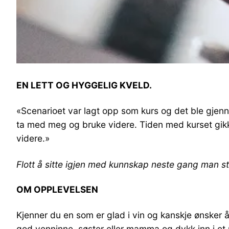
EN LETT OG HYGGELIG KVELD.
«Scenarioet var lagt opp som kurs og det ble gjenno
ta med meg og bruke videre. Tiden med kurset gikk 
videre.»
Flott å sitte igjen med kunnskap neste gang man st
OM OPPLEVELSEN
Kjenner du en som er glad i vin og kanskje ønsker 
god venninne, søster eller mamma og dykk inn i et 