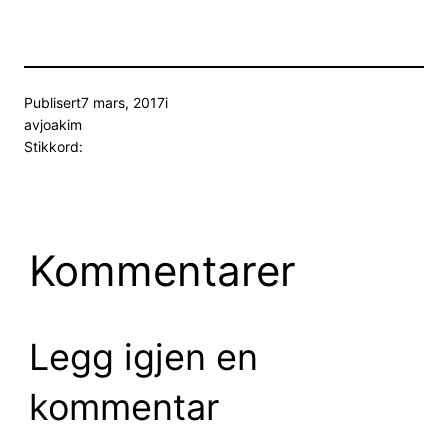
Publisert
7 mars, 2017
i
av
joakim
Stikkord:
Kommentarer
Legg igjen en
kommentar