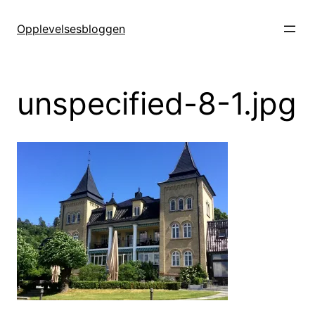
Hopp
til
Opplevelsesbloggen
innhold
unspecified-8-1.jpg