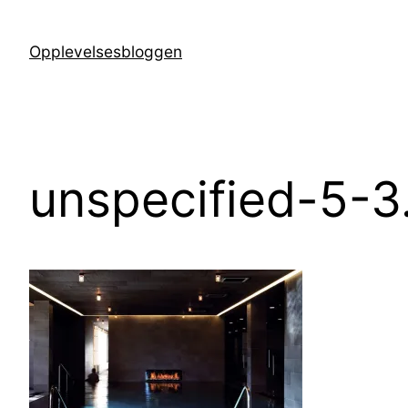
Hopp
til
Opplevelsesbloggen
innhold
unspecified-5-3