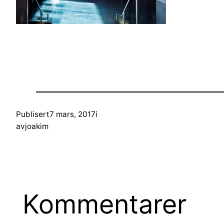
Publisert
7 mars, 2017
i
av
joakim
Kommentarer