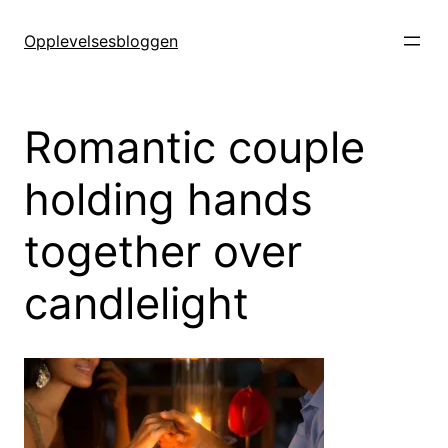
Hopp
til
Opplevelsesbloggen
innhold
Romantic couple
holding hands
together over
candlelight