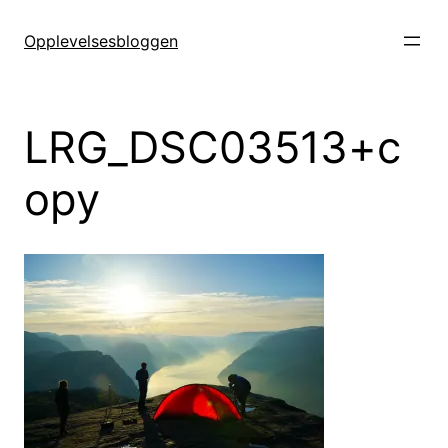
Hopp
til
Opplevelsesbloggen
innhold
LRG_DSC03513+c
opy