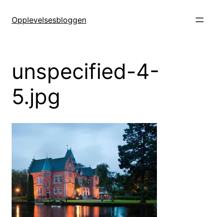
Hopp
til
Opplevelsesbloggen
innhold
unspecified-4-
5.jpg