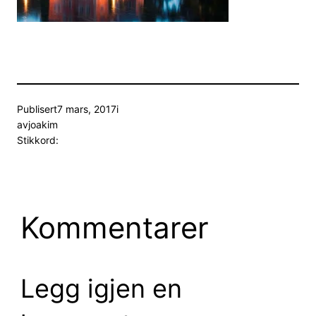
Publisert
7 mars, 2017
i
av
joakim
Stikkord:
Kommentarer
Legg igjen en