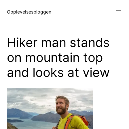
Hopp
til
Opplevelsesbloggen
innhold
Hiker man stands
on mountain top
and looks at view