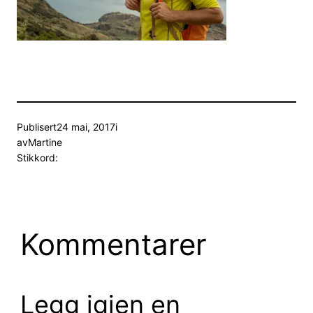
Publisert
24 mai, 2017
i
av
Martine
Stikkord:
Kommentarer
Legg igjen en