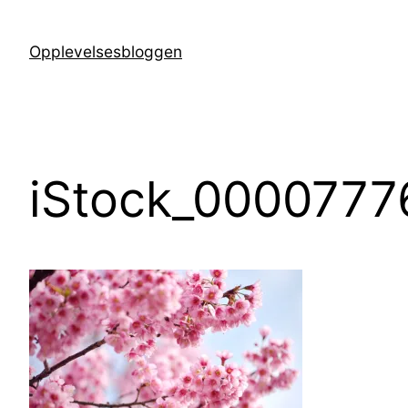
Hopp
til
Opplevelsesbloggen
innhold
iStock_0000777