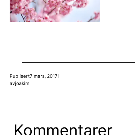
Publisert
7 mars, 2017
i
av
joakim
Kommentarer