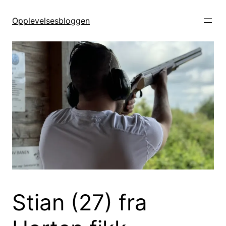
Hopp
til
Opplevelsesbloggen
innhold
Stian (27) fra