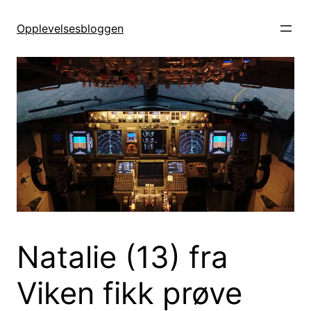
Hopp
til
Opplevelsesbloggen
innhold
Natalie (13) fra
Viken fikk prøve