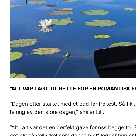
“ALT VAR LAGT TIL RETTE FOR EN ROMANTISK F
“Dagen etter startet med et bad før frokost. Så fikk
feiring av den store dagen,” smiler Lill.
“Alt i alt var det en perfekt gave for oss begge to. 
det blir så vellykket som denne ble!” legger hun ent