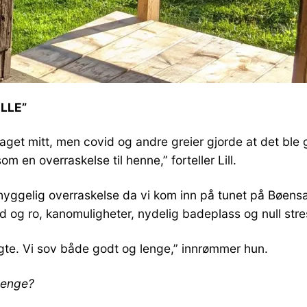
LLE”
aget mitt, men covid og andre greier gjorde at det ble g
m en overraskelse til henne,” forteller Lill.
ig hyggelig overraskelse da vi kom inn på tunet på Bøen
d og ro, kanomuligheter, nydelig badeplass og null stres
ngte. Vi sov både godt og lenge,” innrømmer hun.
lenge?