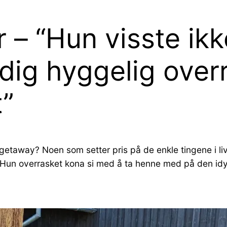
er – “Hun visste ikk
ldig hyggelig over
t”
getaway? Noen som setter pris på de enkle tingene i liv
r! Hun overrasket kona si med å ta henne med på den id