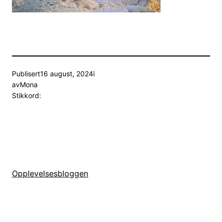
Publisert
16 august, 2024
i
av
Mona
Stikkord:
Opplevelsesbloggen