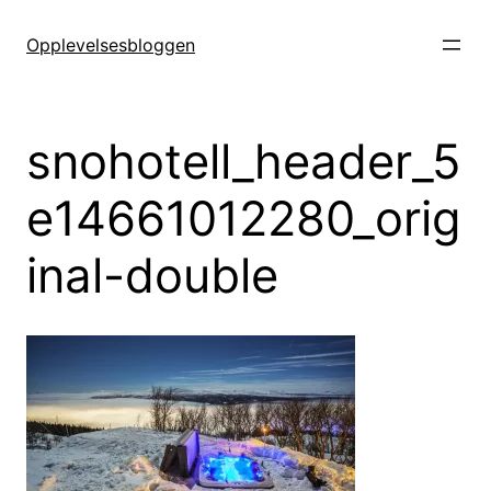
Hopp
til
Opplevelsesbloggen
innhold
snohotell_header_5
e14661012280_orig
inal-double