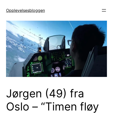
Hopp
til
Opplevelsesbloggen
innhold
Jørgen (49) fra
Oslo – “Timen fløy