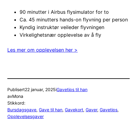
90 minutter i Airbus flysimulator for to
Ca. 45 minutters hands-on flyvning per person
Kyndig instruktør veileder flyvningen
Virkelighetsnær opplevelse av å fly
Les mer om opplevelsen her >
Publisert
22 januar, 2025
i
Gavetips til han
av
Mona
Stikkord:
Bursdagsgave
, 
Gave til han
, 
Gavekort
, 
Gaver
, 
Gavetips
, 
Opplevelsesgaver