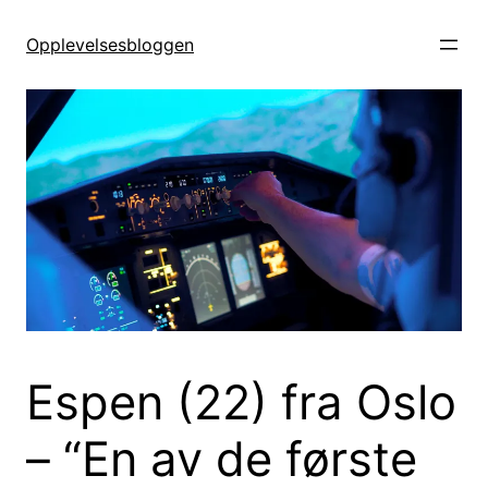
Hopp
til
Opplevelsesbloggen
innhold
Espen (22) fra Oslo
– “En av de første