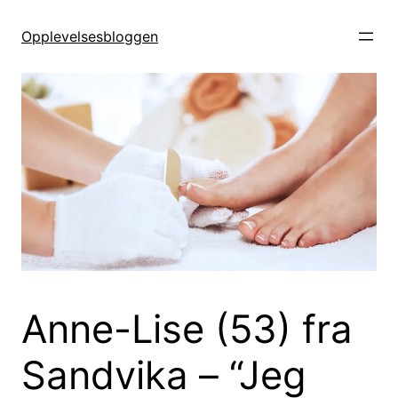
Hopp
til
Opplevelsesbloggen
innhold
Anne-Lise (53) fra
Sandvika – “Jeg