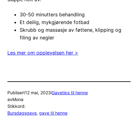
30-50 minutters behandling
Et deilig, mykgjørende fotbad
Skrubb og massasje av føttene, klipping og
filing av negler
Les mer om opplevelsen her >
Publisert
12 mai, 2023
i
Gavetips til henne
av
Mona
Stikkord:
Bursdagsgave
, 
gave til henne